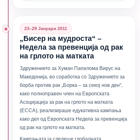
23–29 Јануари 2011
„Бисер на мудроста“ –
Недела за превенција од рак
на грлото на матката
Здружението за Хуман Папилома Вирус на
Македонија, во соработка со Здружението за
борба против рак „Борка – за секој нов ден“,
како полноправен член на Европската
Асоцијација за рак на грлото на матката
(ECCA), реализираше едукативна кампања
како дел од Европската Недела за превенција
од рак на грлото на матката.
Кампањата ја следеше глобалната